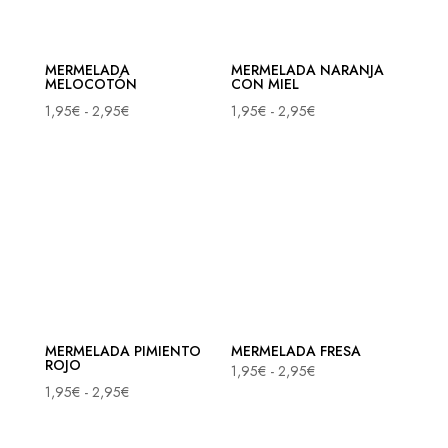
MERMELADA
MERMELADA NARANJA
MELOCOTÓN
CON MIEL
Rango
Rango
1,95
€
-
2,95
€
1,95
€
-
2,95
€
de
de
precios:
precios:
desde
desde
1,95€
1,95€
hasta
hasta
2,95€
2,95€
MERMELADA PIMIENTO
MERMELADA FRESA
ROJO
Rango
1,95
€
-
2,95
€
Rango
1,95
€
-
2,95
€
de
de
precios:
precios: