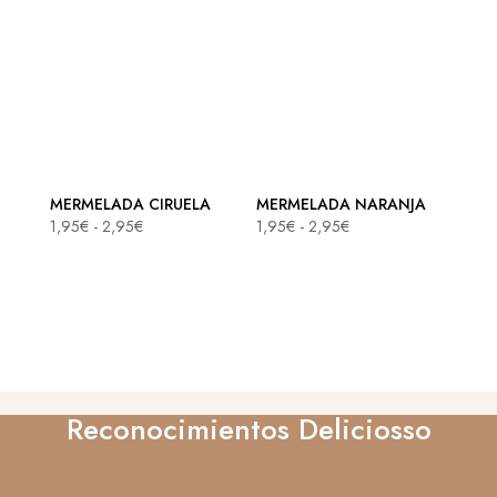
desde
desde
1,95€
1,95€
hasta
hasta
2,95€
2,95€
MERMELADA CIRUELA
MERMELADA NARANJA
Rango
Rango
1,95
€
-
2,95
€
1,95
€
-
2,95
€
de
de
precios:
precios:
desde
desde
1,95€
1,95€
hasta
hasta
2,95€
2,95€
Reconocimientos Deliciosso