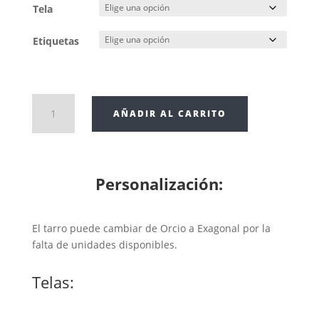
1,95€
Tela
hasta
2,95€
Etiquetas
MERMELADA
AÑADIR AL CARRITO
MELOCOTÓN
cantidad
Personalización:
El tarro puede cambiar de Orcio a Exagonal por la
falta de unidades disponibles.
Telas: