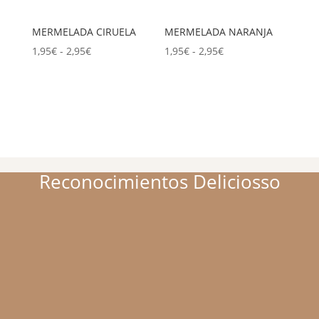
MERMELADA CIRUELA
MERMELADA NARANJA
Rango
Rango
1,95
€
-
2,95
€
1,95
€
-
2,95
€
de
de
precios:
precios:
desde
desde
1,95€
1,95€
hasta
hasta
2,95€
2,95€
Reconocimientos Deliciosso