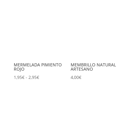
precios:
precios:
desde
desde
1,95€
1,95€
hasta
hasta
2,95€
2,95€
MERMELADA PIMIENTO
MEMBRILLO NATURAL
ROJO
ARTESANO
Rango
1,95
€
-
2,95
€
4,00
€
de
precios:
desde
1,95€
hasta
2,95€