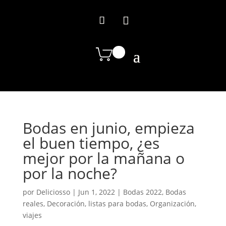
Bodas en junio, empieza
el buen tiempo, ¿es
mejor por la mañana o
por la noche?
por
Deliciosso
|
Jun 1, 2022
|
Bodas 2022
,
Bodas
reales
,
Decoración
,
listas para bodas
,
Organización
,
viajes