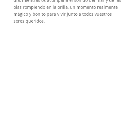
día, mientras os acompaña el sonido del mar y de las
olas rompiendo en la orilla, un momento realmente
mágico y bonito para vivir junto a todos vuestros
seres queridos.